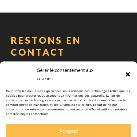
RESTONS EN
CONTACT
Abonnez-vous à notre newsletter
Gérer le consentement aux
cookies
Pour offrir les meilleures expériences, nous utilisons des technologies telles que les
cookies pour stocker et/ou accéder aux informations des appareils. Le fait de
J'ai lu et j'accepte les
termes et conditions.
consentir à ces technologies nous permettra de traiter des données telles que le
comportement de navigation ou les ID uniques sur ce site. Le fait de ne pas
consentir ou de retirer son consentement peut avoir un effet négatif sur certaines
caractéristiques et fonctions.
Accepter